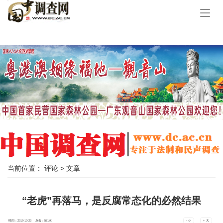
手
机
导
航
当前位置：
评论
> 文章
“老虎”再落马，是反腐常态化的必然结果
时间：2019-10-23 点击：
571
次
- 小
+ 大