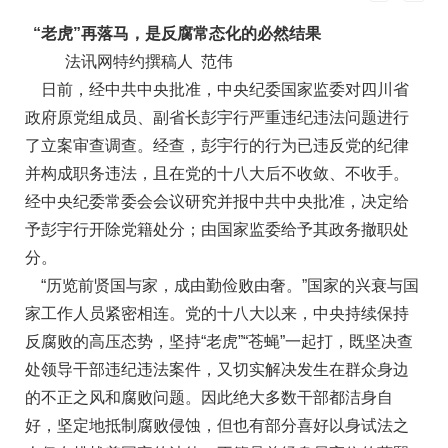
“老虎”再落马，是反腐常态化的必然结果
法讯网特约撰稿人 范伟
日前，经中共中央批准，中央纪委国家监委对四川省
政府原党组成员、副省长彭宇行严重违纪违法问题进行
了立案审查调查。经查，彭宇行的行为已违反党的纪律
并构成职务违法，且在党的十八大后不收敛、不收手。
经中央纪委常委会会议研究并报中共中央批准，决定给
予彭宇行开除党籍处分；由国家监委给予其政务撤职处
分。
“历览前贤国与家，成由勤俭败由奢。”国家的兴衰与国
家工作人员紧密相连。党的十八大以来，中央持续保持
反腐败的高压态势，坚持“老虎”“苍蝇”一起打，既坚决查
处领导干部违纪违法案件，又切实解决发生在群众身边
的不正之风和腐败问题。因此绝大多数干部都洁身自
好，坚定地抵制腐败侵蚀，但也有部分喜好以身试法之