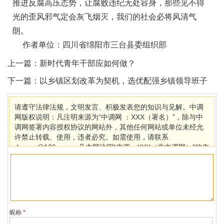
推进反腐高压态势，让腐败违纪无处容身，那些见不得
光的歪风邪气定会灰飞烟灭，我们的社会必将风清气
朗。
作者单位：四川省绵阳市三台县委组织部
上一篇：
新时代青年干部应如何做？
下一篇：
以乡镇区划改革为契机，选优配强乡镇领导班子
请遵守法律法规，文明发言、积极发表您的知识与见解。中调
网版权说明：凡注明来源为“中调网 ：XXX（署名）”，除与中
调网签署内容授权协议的网站外，其他任何网站或单位未经允
许禁止转载、使用，违者必究。如需使用，请联系
dcaccn@126.com；凡本网注明“来源：XXX（非中调网）”的作
品，均转载自其它媒体，目的在于传播更多信息，其他媒体如
需转载，请与稿件来源方联系，如产生任何问题与本网无关。
若因版权、失实等侵权问题，请在30日内联系中调网处理。
昵称
*