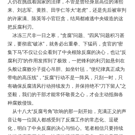
人仍在挑战着国家的法律，不管是曾经身居高位的薄熙
来、刘志军、黄胜、田学仁等大“老虎”，还是先后被审判
的许家满、陈英等小官巨贪，结局都难逃中央锻造的这
把反腐利刃。
冰冻三尺非一日之寒，“贪腐”问题、“四风”问题积习甚
深，要彻底“破冰”，就务必出重拳、下猛药，贪官的“密
集下马”不仅让公众看到了中央根除反腐的决心，也让“反
腐利刃”的作用发挥到了极致，一把锋利的利刃如悬剑在
头般让腐败分子提心吊胆、如坐针毡，“使纪律真正成为
带电的高压线”，“反腐”行动不是一阵风，只刮一时，只
有确保反腐清风行动持续发力，并保持绝不“刀下留人”之
坚毅，我们的干部才能常怀敬畏之心，才会主动抵御各
种腐败侵蚀。
从十八大“反腐号角”吹响的那一刻开始，充满正义的声
音让每一位国人都感受到了反腐工作的常态化、逗硬
化，明白了中央反腐的决心与恒心。笔者相信只要持续