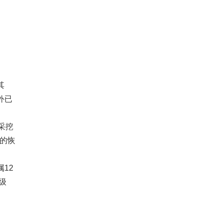
其
外已
采挖
的恢
12
级