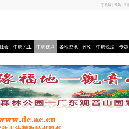
手机版
|
登陆
|
注
社会
中调民生
中调视点
各地资讯
评论
中调说法
专题