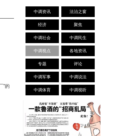
中调资讯
法治之窗
经济
聚焦
中调社会
中调民生
中调视点
各地资讯
专题
评论
中调军事
中调说法
厂”的
中调体育
中调视听