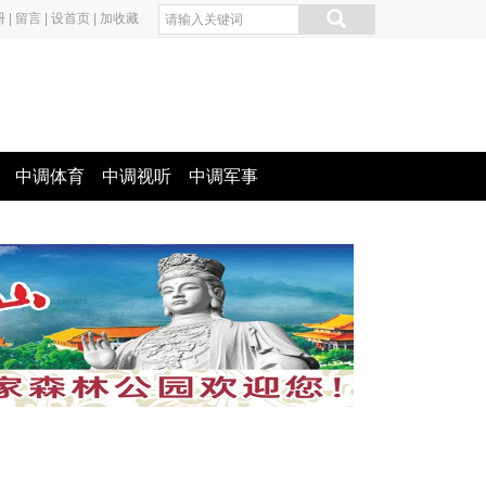
册
|
留言
|
设首页
|
加收藏
中调体育
中调视听
中调军事