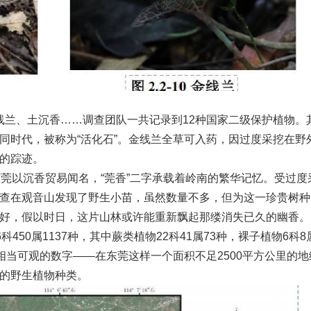
兰、土沉香……调查团队一共记录到12种国家二级保护植物。
同时代，被称为“活化石”。金线兰全草可入药，因过度采挖在野
的踪迹。
东莞以沉香贸易闻名，“莞香”二字承载着岭南的繁华记忆。受过度
查在观音山发现了野生小苗，虽然数量不多，但为这一珍贵树种
好，假以时日，这片山林或许能重新飘起那缕消失已久的幽香。
50属1137种，其中蕨类植物22科41属73种，裸子植物6科8属
一个相当可观的数字——在东莞这样一个面积不足2500平方公里的地
的野生植物种类。