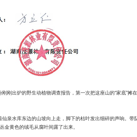
刚刚出炉的野生动植物调查报告，第一次把这座山的“家底”摊
着仙泉水库东边的山坡向上走，脚下的枯叶发出细碎的声响。带
丛金黄色的绒毛从腐叶间露了出来。