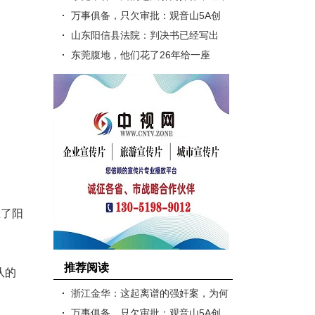
法分子肆无忌惮的毁林二千亩而..
万事俱备，只欠审批：观音山5A创
建九年规划困局何解？
山东阳信县法院：判决书已经写出
来，但领导不同意发出
东莞腹地，他们花了26年给一座
山“摸家底”
在了阳
推荐阅读
队的
浙江金华：这起离谱的强奸案，为何
公检法都隐匿证据?
万事俱备，只欠审批：观音山5A创