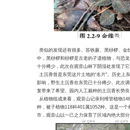
类似的发现还有很多。苏铁蕨、黑桫椤、金线
中，黑桫椤和桫椤是古老的孑遗植物，与恐龙
十分稀少，此次在观音山林下阴湿处发现了它
土沉香曾是东莞这片土地的“名片”。历史上
影响，野生土沉香在东莞已十分稀少。此次调
复带来了希望。园内人工栽种的土沉香长势良
从植物组成来看，观音山记录到维管植物146科4
种，被子植物118科401属1052种。这是
市，观音山以一己之力保育了区域内绝大部分