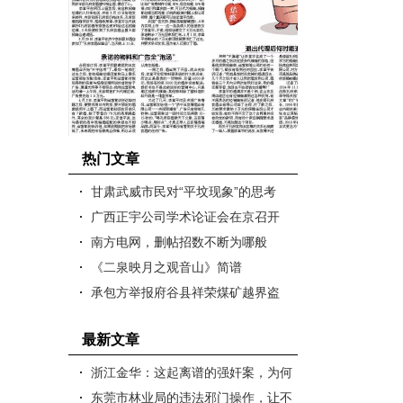
热门文章
甘肃武威市民对“平坟现象”的思考
广西正宇公司学术论证会在京召开
南方电网，删帖招数不断为哪般
《二泉映月之观音山》简谱
承包方举报府谷县祥荣煤矿越界盗
采、非法占地诸多问题
最新文章
浙江金华：这起离谱的强奸案，为何
公检法都隐匿证据?
东莞市林业局的违法邪门操作，让不