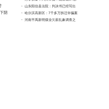
苛
建九年规划困局何解？
山东阳信县法院：判决书已经写出
下阴
来，但领导不同意发出
哈尔滨高新区：7千多万拆迁诈骗案
再起波澜，原征收办副主任当庭..
河南平禹新明煤业欠薪乱象调查之
一：经营管理混乱 不合常理