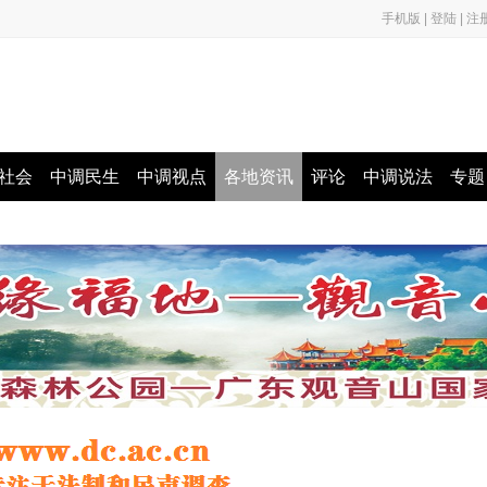
手机版
|
登陆
|
注
社会
中调民生
中调视点
各地资讯
评论
中调说法
专题