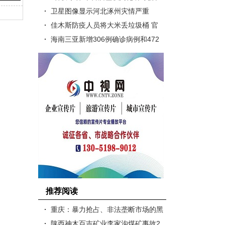
观音山举行
卫星图像显示河北涿州灾情严重
佳木斯防疫人员将大米丢垃圾桶 官
方：追责问责相关领导
海南三亚新增306例确诊病例和472
例无症状感染者
推荐阅读
重庆：暴力抢占、非法垄断市场的黑
恶团伙栽了
陕西神木百吉矿业李家沟煤矿事故2