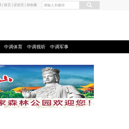
册
|
留言
|
设首页
|
加收藏
中调体育
中调视听
中调军事