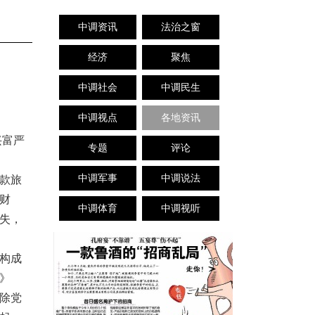
中调资讯
法治之窗
经济
聚焦
中调社会
中调民生
中调视点
各地资讯
兴富严
专题
评论
中调军事
中调说法
款旅
财
中调体育
中调视听
失，
构成
》
除党