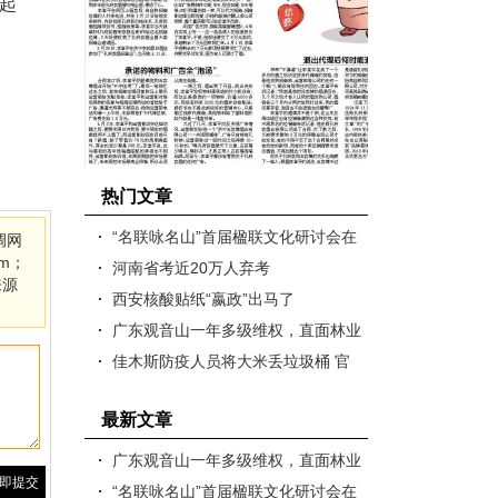
起
热门文章
“名联咏名山”首届楹联文化研讨会在
调网
m；
观音山举行
河南省考近20万人弃考
来源
西安核酸贴纸“嬴政”出马了
广东观音山一年多级维权，直面林业
主管部门行政不作为乱象
佳木斯防疫人员将大米丢垃圾桶 官
方：追责问责相关领导
最新文章
广东观音山一年多级维权，直面林业
主管部门行政不作为乱象
“名联咏名山”首届楹联文化研讨会在