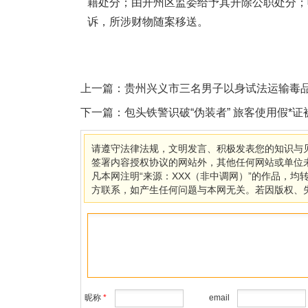
籍处分；由开州区监委给予其开除公职处分；
诉，所涉财物随案移送。
上一篇：
贵州兴义市三名男子以身试法运输毒
下一篇：
包头铁警识破“伪装者” 旅客使用假*证
请遵守法律法规，文明发言、积极发表您的知识与见
签署内容授权协议的网站外，其他任何网站或单位未经
凡本网注明“来源：XXX（非中调网）”的作品，
方联系，如产生任何问题与本网无关。若因版权、
昵称
*
email